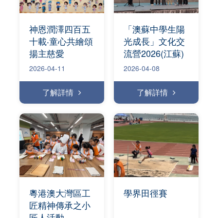
神恩潤澤四百五
「澳蘇中學生陽
十載‧童心共繪頌
光成長」文化交
揚主慈愛
流營2026(江蘇)
2026-04-11
2026-04-08
了解詳情
了解詳情
粵港澳大灣區工
學界田徑賽
匠精神傳承之小
匠人活動