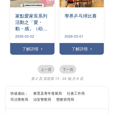
家點愛家長系列
學界乒乓球比賽
活動之「愛・
動・感」（幼高
場）
2026-03-02
2026-03-01
了解詳情
了解詳情
上一頁
下一頁
第 2 頁
當前第 13 - 24 個,共 8 頁
快速連結：
教育及青年發展局
社會工作局
司法警察局
治安警察局
懲教管理局