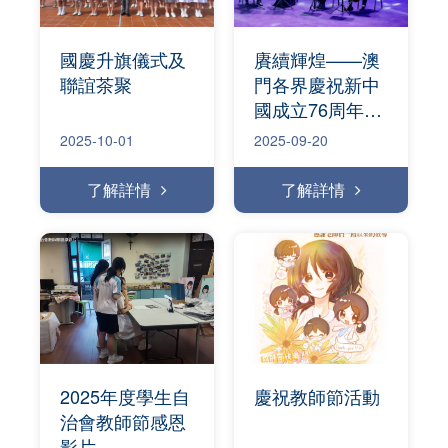
國慶升旗儀式及
賡續輝煌——澳
聯誼茶聚
門各界慶祝新中
國成立76周年文
藝晚會
2025-10-01
2025-09-20
了解詳情
了解詳情
2025年度學生自
慶祝教師節活動
治會教師節感恩
影片