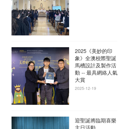
2025《美妙的印
象》全澳校際聖誕
馬槽設計及製作活
動 -- 最具網絡人氣
大賞
2025-12-19
迎聖誕將臨期喜樂
主日活動