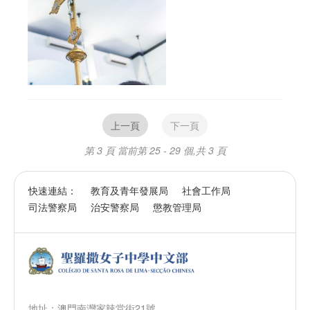
上一頁
下一頁
第 3 頁
當前第 25 - 29 個,共 3 頁
快速連結：
教育及青年發展局
社會工作局
司法警察局
治安警察局
懲教管理局
地址：澳門南灣家辣堂街21號