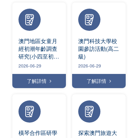
澳門地區女童月
澳門科技大學校
經初潮年齡調查
園參訪活動(高二
研究(小四至初三
級)
級)
2026-06-29
2026-06-29
了解詳情
了解詳情
橫琴合作區研學
探索澳門旅遊大