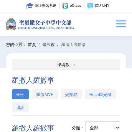
網上學習系統
eClass
聯絡我們
您的位置：
首頁
/
學與教
/
羅撒人羅撒事
學與教
羅撒人羅撒事
全部
羅撒MVP
光榮榜
Rosa時光機
週訓
羅撒人羅撒事
分類：