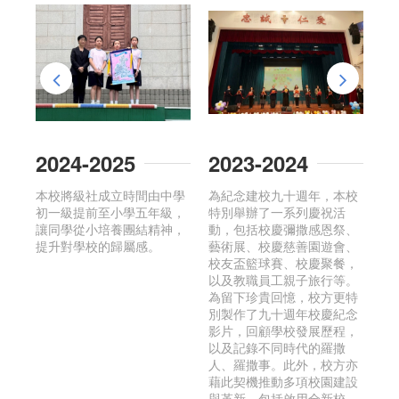
2024-2025
2023-2024
2
校
本校將級社成立時間由中學
為紀念建校九十週年，本校
2
其
初一級提前至小學五年級，
特別舉辦了一系列慶祝活
中
、
讓同學從小培養團結精神，
動，包括校慶彌撒感恩祭、
友
，
提升對學校的歸屬感。
藝術展、校慶慈善園遊會、
賢
校友盃籃球賽、校慶聚餐，
愛
以及教職員工親子旅行等。
嫦
為留下珍貴回憶，校方更特
影
別製作了九十週年校慶紀念
1日
影片，回顧學校發展歷程，
以及記錄不同時代的羅撒
人、羅撒事。此外，校方亦
藉此契機推動多項校園建設
與革新，包括啟用全新校