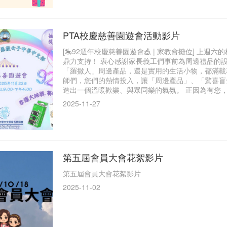
PTA校慶慈善園遊會活動影片
[🎠92週年校慶慈善園遊會🎪 | 家教會攤位] 
鼎力支持！ 衷心感謝家長義工們事前為周邊禮品的
「羅撒人」周邊產品，還是實用的生活小物，都滿載
師們，您們的熱情投入，讓「周邊產品」、「驚喜盲
造出一個溫暖歡樂、與眾同樂的氣氛。 正因為有您
2025-11-27
第五屆會員大會花絮影片
第五屆會員大會花絮影片
2025-11-02