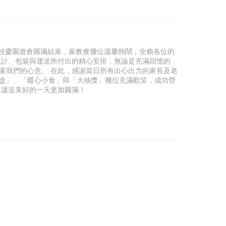
上週六的校慶園遊會圓滿結束，家教會攤位溫馨熱鬧，全賴各位的
設計、包裝與運送所付出的精心安排，無論是充滿回憶的
著我們的心意。 在此，感謝當日所有出心出力的家長及老
盒」、「暖心小食」與「大抽獎」攤位充滿歡笑，成功營
，讓這美好的一天更加圓滿！