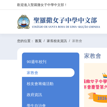
歡迎進入聖羅撒女子中學中文部！
您的位置：
首頁
/
家長校友資訊
/
家教會
家教會
90週年校刋
家教會
校友會籌備活動
政府資訊
學生自治會