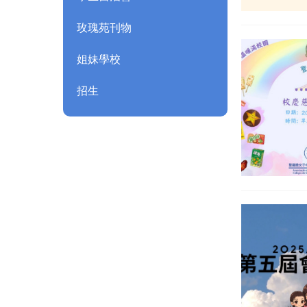
玫瑰苑刊物
姐妹學校
招生