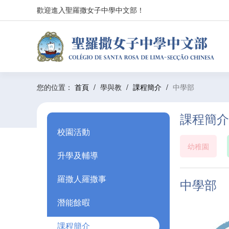
歡迎進入聖羅撒女子中學中文部！
您的位置：
首頁
/
學與教
/
課程簡介
/
中學部
課程簡介
校園活動
幼稚園
升學及輔導
羅撒人羅撒事
中學部
潛能餘暇
課程簡介