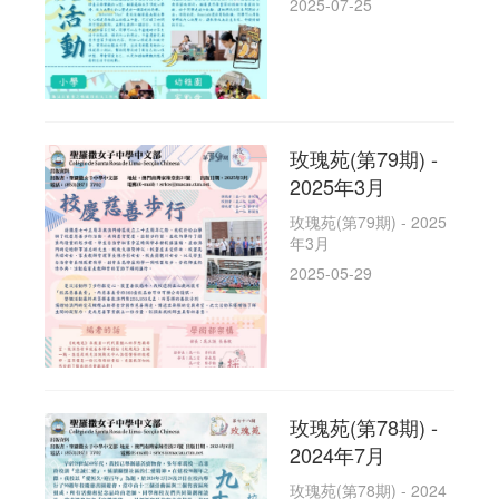
2025-07-25
玫瑰苑(第79期) -
2025年3月
玫瑰苑(第79期) - 2025
年3月
2025-05-29
玫瑰苑(第78期) -
2024年7月
玫瑰苑(第78期) - 2024