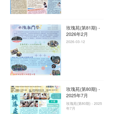
玫瑰苑(第81期) -
2026年2月
2026-03-12
玫瑰苑(第80期) -
2025年7月
玫瑰苑(第80期) - 2025
年7月