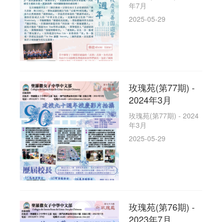
年7月
2025-05-29
玫瑰苑(第77期) -
2024年3月
玫瑰苑(第77期) - 2024
年3月
2025-05-29
玫瑰苑(第76期) -
2023年7月