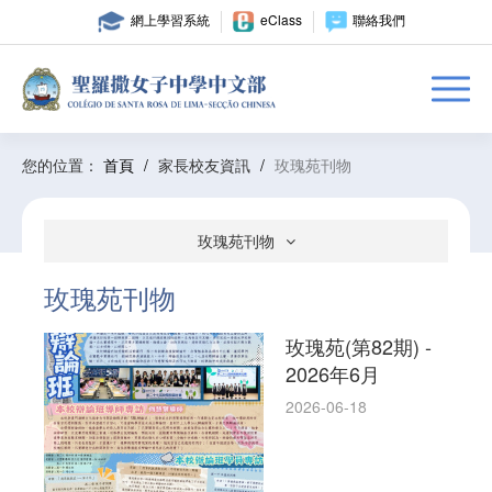
網上學習系統
eClass
聯絡我們
您的位置：
首頁
/
家長校友資訊
/
玫瑰苑刊物
玫瑰苑刊物
玫瑰苑刊物
玫瑰苑(第82期) -
2026年6月
2026-06-18