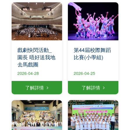
戲劇快閃活動_
第44屆校際舞蹈
園長 唔好送我地
比賽(小學組)
去馬戲團
2026-04-28
2026-04-25
了解詳情
了解詳情