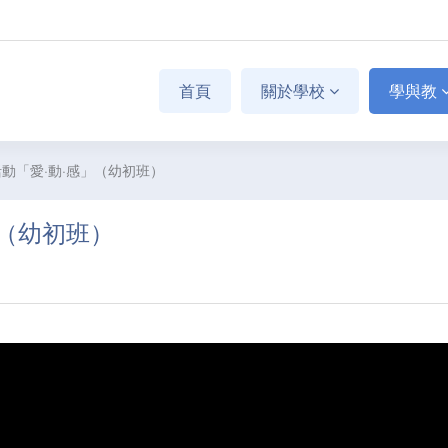
首頁
關於學校
學與教
動「愛·動·感」（幼初班）
」（幼初班）