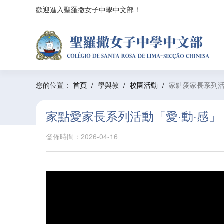
歡迎進入聖羅撒女子中學中文部！
您的位置：
首頁
/
學與教
/
校園活動
/
家點愛家⾧系列活
家點愛家⾧系列活動「愛·動·感
發佈時間：2026-04-16