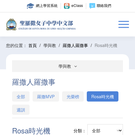
網上學習系統
eClass
聯絡我們
您的位置：
首頁
/
學與教
/
羅撒人羅撒事
/
Rosa時光機
學與教
羅撒人羅撒事
全部
羅撒MVP
光榮榜
Rosa時光機
週訓
Rosa時光機
分類：