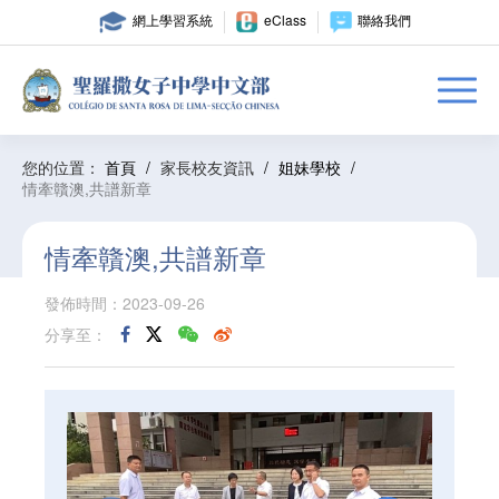
網上學習系統
eClass
聯絡我們
您的位置：
首頁
/
家長校友資訊
/
姐妹學校
/
情牽贛澳,共譜新章
情牽贛澳,共譜新章
發佈時間：2023-09-26
分享至：