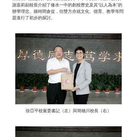
謝嘉莉副校長介紹了修水一中的創校歷史及其“以人為本”的
辦學理念。雖時間倉促，但雙方亦就文化、德育、教學等問
題進行了初步的探討。
徐亞平校黨委書記（左）與簡穗川校長（右）