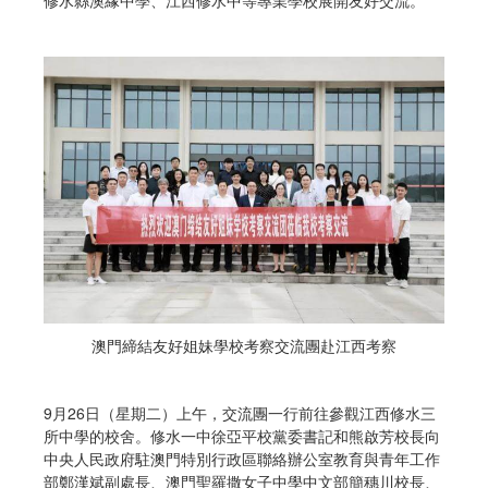
澳門締結友好姐妹學校考察交流團赴江西考察
9月26日（星期二）上午，交流團一行前往參觀江西修水三
所中學的校舍。修水一中徐亞平校黨委書記和熊啟芳校長向
中央人民政府駐澳門特別行政區聯絡辦公室教育與青年工作
部鄭漢斌副處長、澳門聖羅撒女子中學中文部簡穗川校長、