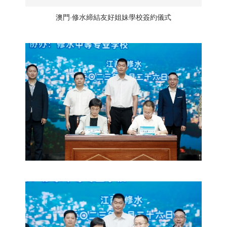
澳門·修水締結友好姐妹學校簽約儀式