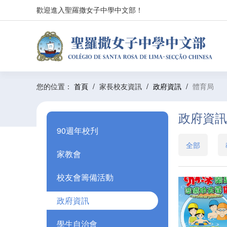
歡迎進入聖羅撒女子中學中文部！
您的位置：
首頁
/
家長校友資訊
/
政府資訊
/
體育局
政府資訊
90週年校刋
全部
家教會
校友會籌備活動
政府資訊
學生自治會